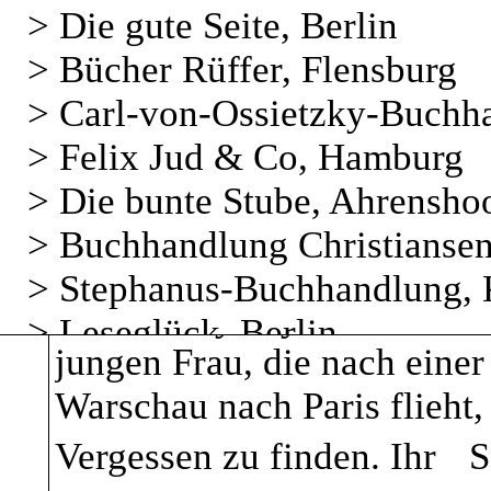
Wyleżyńska, mit Bilde
> Die gute Seite, Berlin
aktuelles Thema… sehr unt
Fotografin Gabriele R
> Bücher Rüffer, Flensburg
Ehlert, NDR Kultur
> Carl-von-Ossietzky-Buchh
TERAZ Verlages, der 
Die Zauberstadt
erschien am 
> Felix Jud & Co, Hamburg
22€
120 Seiten
Beste
August und Septembe
> Die bunte Stube, Ahrensho
Das Buch "Die Zauberstadt
> Buchhandlung Christianse
unterwegs mit ZEIT-Re
polnischen Schriftstellerin,
> Stephanus-Buchhandlung, 
beim Nachbarn“ - Aug
Aurelia Wyleżyńska aus dem
> Leseglück, Berlin
jungen Frau, die nach einer
Vorträge und Präsenta
> Müller & Böhm Buchhandlu
Warschau nach Paris flieht
Die Breslauer Universi
Vergessen zu finden. Ihr S
Inhalte
: