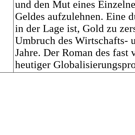
einer Kennung wie ei
und den Mut eines Einzelne
Geldes aufzulehnen. Eine d
Kennnummer, zu Stand
in der Lage ist, Gold zu ze
Kennung (z.B. Cookie
Umbruch des Wirtschafts- 
mehreren besonderen 
Jahre. Der Roman des fast 
heutiger Globalisierungspro
werden kann, die Aus
physiologischen, gene
wirtschaftlichen, kult
Identität dieser natür