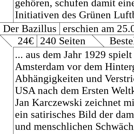
gehören, schufen damit eine
Initiativen des Grünen Luft
VERWENDETE BEG
Der Bazillus
erschien am 25.
„Personenbezogene Da
24€
240 Seiten
Beste
Informationen, die sic
... aus dem Jahr 1929 spie
Amsterdam vor dem Hinterg
identifizierbare natü
Abhängigkeiten und Verstr
„betroffene Person“) b
USA nach dem Ersten Weltkr
Jan Karczewski zeichnet mi
wird eine natürliche P
ein satirisches Bild der da
oder indirekt, insbes
und menschlichen Schwächen