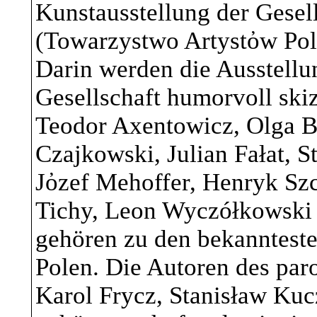
Kunstausstellung der Gesell
Personen zusammenf
(Towarzystwo Artystὀw Pol
Darin werden die Ausstellu
ZWECK DER VE
Gesellschaft humorvoll skiz
Zurverfügungstellu
Teodor Axentowicz, Olga B
seiner Funktionen u
Czajkowski, Julian Fałat, S
Jὀzef Mehoffer, Henryk Szc
Beantwortung von 
Tichy, Leon Wyczółkowski 
Kommunikation mit
gehören zu den bekanntest
Sicherheitsmaßnah
Polen. Die Autoren des paro
Karol Frycz, Stanisław Kuc
Reichweitenmessun