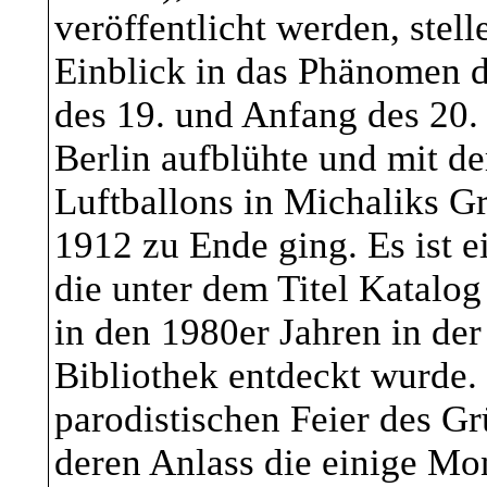
Inhaltsdaten (z.B., 
veröffentlicht werden, stell
Videos).
Einblick in das Phänomen de
des 19. und Anfang des 20. 
Nutzungsdaten (z.B.
Berlin aufblühte und mit de
Interesse an Inhalte
Luftballons in Michaliks G
Meta-/Kommunikatio
1912 zu Ende ging. Es ist 
die unter dem Titel Katalog
Informationen, IP-A
in den 1980er Jahren in de
KATEGORIEN B
Bibliothek entdeckt wurde.
Besucher und Nutze
parodistischen Feier des G
deren Anlass die einige Mon
(Nachfolgend bezeic