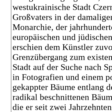
Diese Datenschutzerkl
Ahrenshooper Literatu
westukrainische Stadt Czer
Art, den Umfang und 
BuchBerlin
Großvaters in der damalige
von personenbezogene
Monarchie, der jahrhundert
europäischen und jüdischen
„Daten“) innerhalb u
erschien dem Künstler zuvo
der mit ihm verbunde
Grenzübergang zum existenz
Stadt auf der Suche nach Sp
und Inhalte sowie ext
in Fotografien und einem p
z.B. unser Social Med
gekappter Bäume entlang de
gemeinsam bezeichnet
radikal beschnittenen Bäum
die er seit zwei Jahrzehnten
Hinblick auf die verw