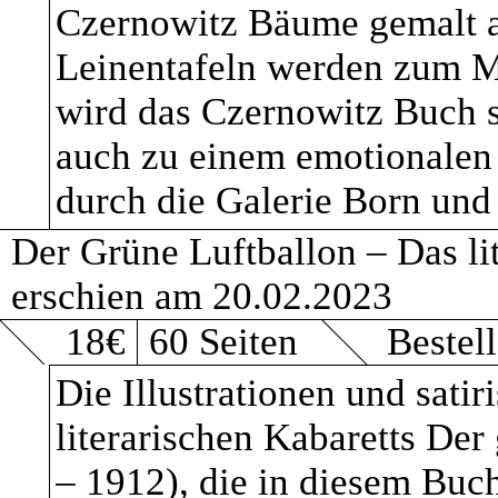
Czernowitz Bäume gemalt a
wie z.B. „Verarbeitun
Leinentafeln werden zum Mo
verweisen wir auf die 
wird das Czernowitz Buch 
auch zu einem emotionale
Datenschutzgrundve
durch die Galerie Born un
Der Grüne Luftballon – Das li
ARTEN DER VERA
erschien am 20.02.2023
18€
60 Seiten
Bestel
Bestandsdaten (z.B
Die Illustrationen und sati
Kontaktdaten (z.B.
literarischen Kabaretts De
– 1912), die in diesem Buc