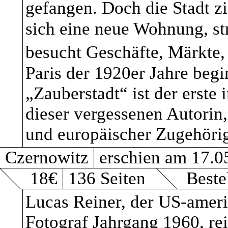
wechselhaften und mul
gefangen. Doch die Stadt zi
Teraz Verlag, Moritz Simon 
sich eine neue Wohnung, str
der Stadt Breslau/Wro
besucht Geschäfte, Märkte
Webgestaltung & Programmi
Galiziens. Das erste l
Paris der 1920er Jahre begi
Janosch Bela Kratz
grüne Luftballon“ (1
„Zauberstadt“ ist der erste
dieser vergessenen Autorin,
Aufstand. Widerstand p
und europäischer Zugehörig
im besetzten Warschau
DATENSC
Czernowitz
erschien am 17.0
September Indiecon 
18€
136 Seiten
Beste
Verlage in Hamburg 1.
Lucas Reiner, der US-ameri
Fotograf Jahrgang 1960, rei